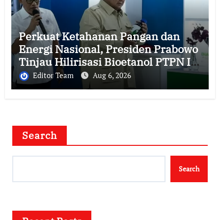
Perkuat Ketahanan Pangan dan
Energi Nasional, Presiden Prabowo
Tinjau Hilirisasi Bioetanol PTPN I
(Persero), Subholding Perkebunan
Editor Team
Aug 6, 2026
Nusantara
Search
Search