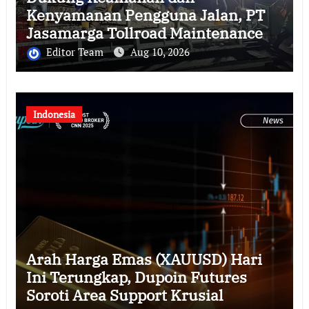
Kenyamanan Pengguna Jalan, PT
Jasamarga Tollroad Maintenance
Laksanakan Pekerjaan Preservasi
Editor Team
Aug 10, 2026
di Ruas Jalan Tol Jagorawi
Indonesia
Arah Harga Emas (XAUUSD) Hari
Ini Terungkap, Dupoin Futures
Soroti Area Support Krusial