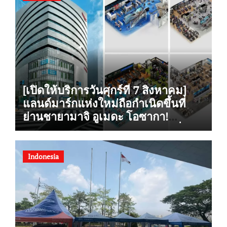
[เปิดให้บริการวันศุกร์ที่ 7 สิงหาคม]
แลนด์มาร์กแห่งใหม่ถือกำเนิดขึ้นที่
ย่านชายามาจิ อูเมดะ โอซากา!
“Alpen OSAKA” ร้านกีฬาเรือธงที่ใหญ่
ที่สุดแห่งหนึ่งในญี่ปุ่นฝั่งตะวันตก
รองรับการซื้อสินค้าปลอดภาษี เปิดให้
Indonesia
บริการอย่างเป็นทางการ