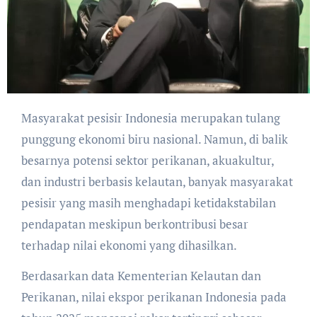
Masyarakat pesisir Indonesia merupakan tulang
punggung ekonomi biru nasional. Namun, di balik
besarnya potensi sektor perikanan, akuakultur,
dan industri berbasis kelautan, banyak masyarakat
pesisir yang masih menghadapi ketidakstabilan
pendapatan meskipun berkontribusi besar
terhadap nilai ekonomi yang dihasilkan.
Berdasarkan data Kementerian Kelautan dan
Perikanan, nilai ekspor perikanan Indonesia pada