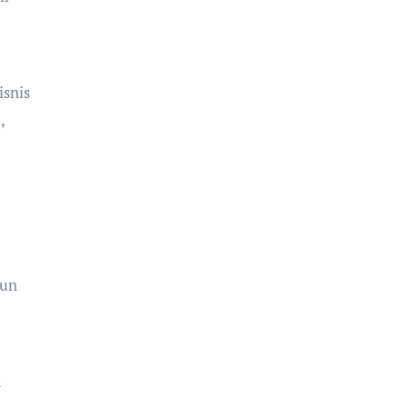
isnis
,
pun
a