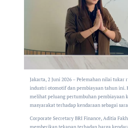
Jakarta, 2 Juni 2026 – Pelemahan nilai tukar rupiah menjadi salah satu faktor yang mempengaruhi dinamika
industri otomotif dan pembiayaan tahun ini. 
melihat peluang pertumbuhan pembiayaan ke
masyarakat terhadap kendaraan sebagai sara
Corporate Secretary BRI Finance, Aditia Fak
memberikan tekanan terhadap harga kendara