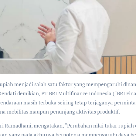
Kendati demikian, PT BRI Multifinance Indonesia (“BRI Fin
ndaraan masih terbuka seiring tetap terjaganya permint
na mobilitas maupun penunjang aktivitas produktif.
hri Ramadhani, mengatakan, “Perubahan nilai tukar rupiah
an yang pada akhirnya berpotensi mempengaruhi daya be