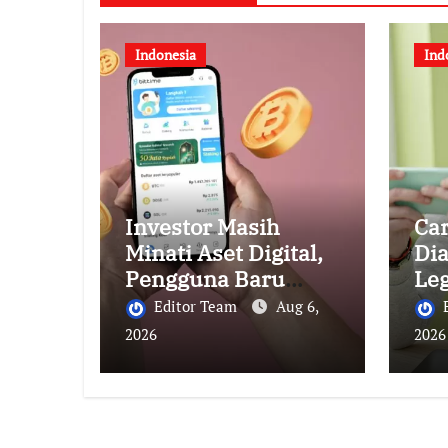
Indonesia
Ind
Investor Masih
Ca
Minati Aset Digital,
Di
Pengguna Baru
Le
Bittime
Ce
Editor Team
Aug 6,
Berkesempatan
Ga
2026
2026
Raih Bonus Bitcoin