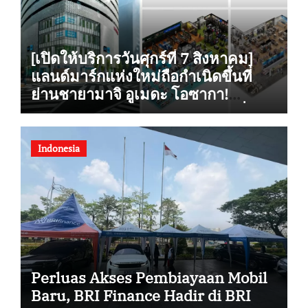
[เปิดให้บริการวันศุกร์ที่ 7 สิงหาคม]
แลนด์มาร์กแห่งใหม่ถือกำเนิดขึ้นที่
ย่านชายามาจิ อูเมดะ โอซากา!
“Alpen OSAKA” ร้านกีฬาเรือธงที่ใหญ่
ที่สุดแห่งหนึ่งในญี่ปุ่นฝั่งตะวันตก
รองรับการซื้อสินค้าปลอดภาษี เปิดให้
Indonesia
บริการอย่างเป็นทางการ
Perluas Akses Pembiayaan Mobil
Baru, BRI Finance Hadir di BRI