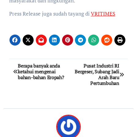
masyarakat dan lingkungan.
Press Release juga sudah tayang di
VRITIMES
Post
Berapa banyak anda
Pusat Industri RI
ketahui mengenai
Bergeser, Subang Jadi
navigation
bahan-bahan Eropah?
Arah Baru
Pertumbuhan